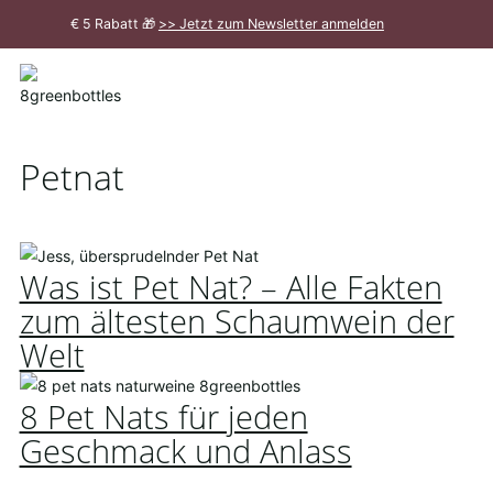
Zum
€ 5 Rabatt 🎁
>> Jetzt zum Newsletter anmelden
Hauptinhalt
Meldung
schließen
Petnat
Was ist Pet Nat? – Alle Fakten
zum ältesten Schaumwein der
Welt
8 Pet Nats für jeden
Geschmack und Anlass