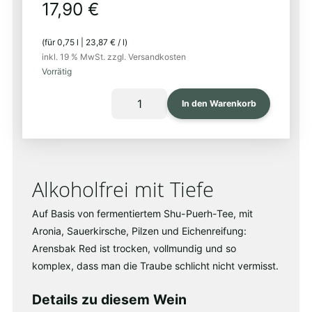
17,90
€
(für
0,75
l
|
23,87
€
/
l
)
inkl. 19 % MwSt.
zzgl. Versandkosten
Vorrätig
ARENSBAK
In den Warenkorb
RED
(0%)
Menge
Alkoholfrei mit Tiefe
Auf Basis von fermentiertem Shu-Puerh-Tee, mit
Aronia, Sauerkirsche, Pilzen und Eichenreifung:
Arensbak Red ist trocken, vollmundig und so
komplex, dass man die Traube schlicht nicht vermisst.
Details zu diesem Wein