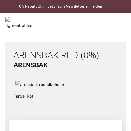
Zum
€ 5 Rabatt 🎁
>> Jetzt zum Newsletter anmelden
Hauptinhalt
Meldung
schließen
ARENSBAK RED (0%)
ARENSBAK
Farbe: Rot