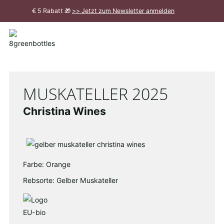
Zum
€ 5 Rabatt 🎁
>> Jetzt zum Newsletter anmelden
Hauptinhalt
Meldung
schließen
MUSKATELLER 2025
Christina Wines
Farbe: Orange
Rebsorte: Gelber Muskateller