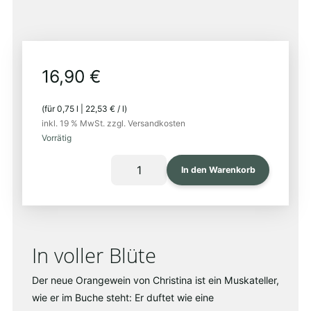
EU-
bio
16,90
€
(für
0,75
l
|
22,53
€
/
l
)
inkl. 19 % MwSt.
zzgl. Versandkosten
Vorrätig
MUSKATELLER
In den Warenkorb
2025
Menge
In voller Blüte
Der neue Orangewein von Christina ist ein Muskateller,
wie er im Buche steht: Er duftet wie eine