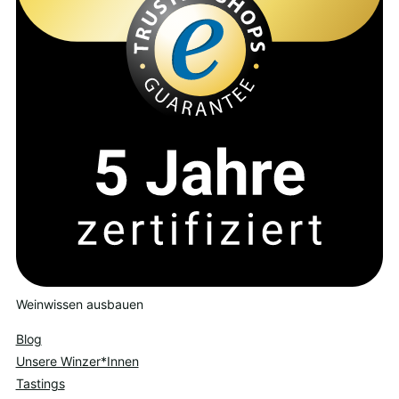
Weinwissen ausbauen
Blog
Unsere Winzer*Innen
Tastings