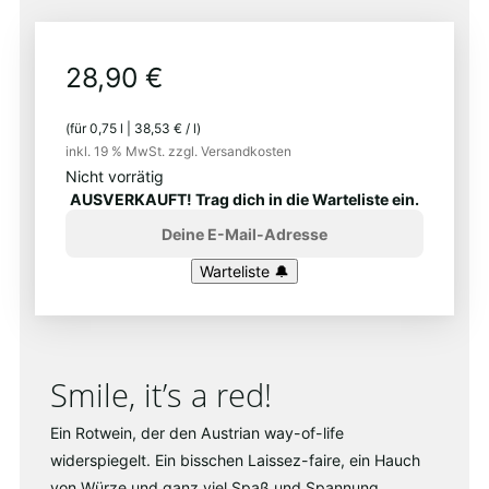
28,90
€
(für
0,75
l
|
38,53
€
/
l
)
inkl. 19 % MwSt.
zzgl. Versandkosten
Nicht vorrätig
AUSVERKAUFT! Trag dich in die Warteliste ein.
Smile, it’s a red!
Ein Rotwein, der den Austrian way-of-life
widerspiegelt. Ein bisschen Laissez-faire, ein Hauch
von Würze und ganz viel Spaß und Spannung.