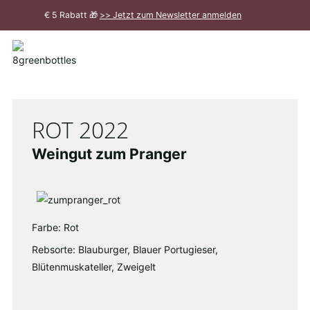
Zum
€ 5 Rabatt 🎁
>> Jetzt zum Newsletter anmelden
Hauptinhalt
Meldung
schließen
ROT 2022
Weingut zum Pranger
Farbe: Rot
Rebsorte: Blauburger, Blauer Portugieser,
Blütenmuskateller, Zweigelt