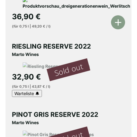
36,90
€
In
(für
0,75
l
|
49,20
€
/
l
)
den
Warenkorb
RIESLING RESERVE 2022
Marto Wines
32,90
€
(für
0,75
l
|
43,87
€
/
l
)
PINOT GRIS RESERVE 2022
Marto Wines