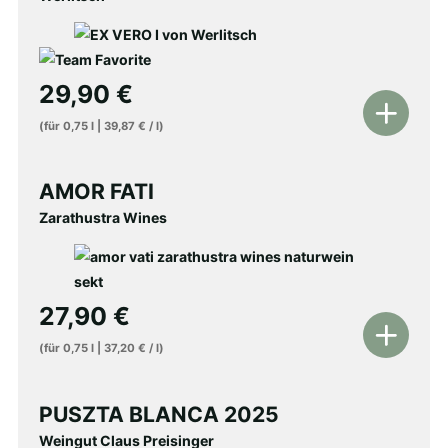
29,90
€
In
(für
0,75
l
|
39,87
€
/
l
)
den
Warenkorb
AMOR FATI
Zarathustra Wines
27,90
€
In
(für
0,75
l
|
37,20
€
/
l
)
den
Warenkorb
PUSZTA BLANCA 2025
Weingut Claus Preisinger