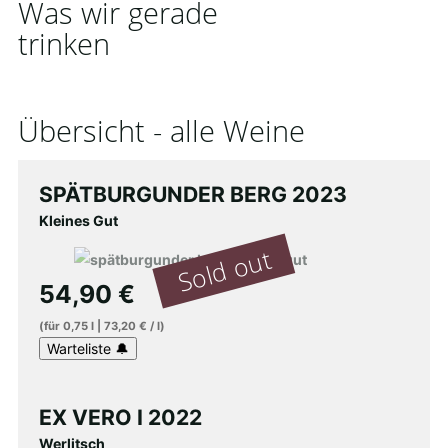
Was wir gerade
trinken
Übersicht - alle Weine
SPÄTBURGUNDER BERG 2023
Kleines Gut
54,90
€
(für
0,75
l
|
73,20
€
/
l
)
EX VERO I 2022
Werlitsch