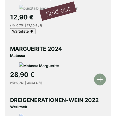
12,90
€
(für
0,75
l
|
17,20
€
/
l
)
MARGUERITE 2024
Matassa
28,90
€
In
(für
0,75
l
|
38,53
€
/
l
)
den
Warenkorb
DREIGENERATIONEN-WEIN 2022
Werlitsch