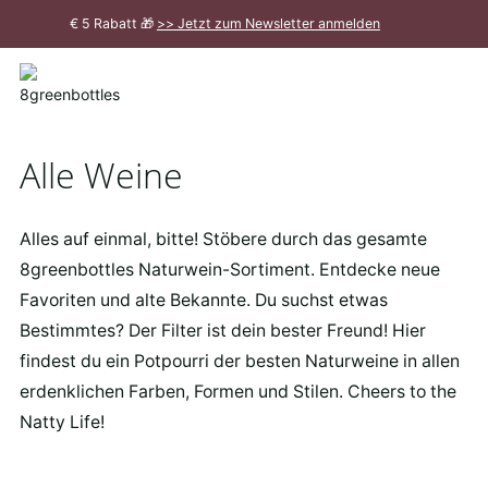
Zum
€ 5 Rabatt 🎁
>> Jetzt zum Newsletter anmelden
Hauptinhalt
Meldung
schließen
Alle Weine
Alles auf einmal, bitte! Stöbere durch das gesamte
8greenbottles Naturwein-Sortiment. Entdecke neue
Favoriten und alte Bekannte. Du suchst etwas
Bestimmtes? Der Filter ist dein bester Freund! Hier
findest du ein Potpourri der besten Naturweine in allen
erdenklichen Farben, Formen und Stilen. Cheers to the
Natty Life!