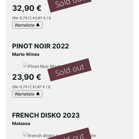
32,90
€
(für
0,75
l
|
43,87
€
/
l
)
PINOT NOIR 2022
Marto Wines
23,90
€
(für
0,75
l
|
31,87
€
/
l
)
FRENCH DISKO 2023
Matassa