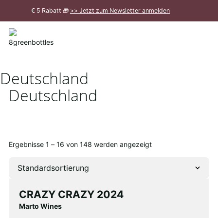
Zum
€ 5 Rabatt 🎁
>> Jetzt zum Newsletter anmelden
Hauptinhalt
Meldung
schließen
Deutschland
Deutschland
Ergebnisse 1 – 16 von 148 werden angezeigt
CRAZY CRAZY 2024
Marto Wines