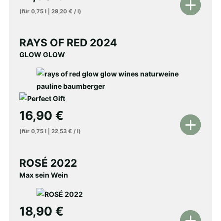
In
(für
0,75
l
|
29,20
€
/
l
)
den
Warenkorb
RAYS OF RED 2024
GLOW GLOW
16,90
€
In
(für
0,75
l
|
22,53
€
/
l
)
den
Warenkorb
ROSÉ 2022
Max sein Wein
18,90
€