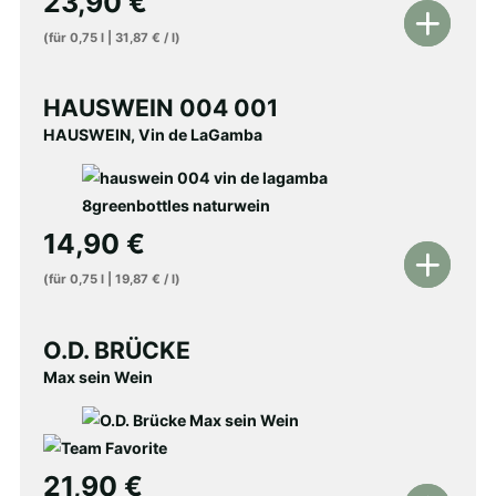
23,90
€
In
(für
0,75
l
|
31,87
€
/
l
)
den
Warenkorb
HAUSWEIN 004 001
HAUSWEIN, Vin de LaGamba
14,90
€
In
(für
0,75
l
|
19,87
€
/
l
)
den
Warenkorb
O.D. BRÜCKE
Max sein Wein
21,90
€