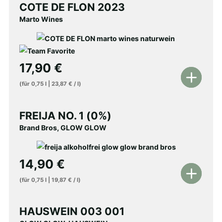
COTE DE FLON 2023
Marto Wines
17,90
€
In
(für
0,75
l
|
23,87
€
/
l
)
den
Warenkorb
FREIJA NO. 1 (0%)
Brand Bros, GLOW GLOW
14,90
€
In
(für
0,75
l
|
19,87
€
/
l
)
den
Warenkorb
HAUSWEIN 003 001