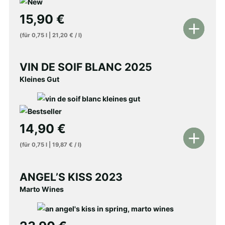
15,90
€
In
(für
0,75
l
|
21,20
€
/
l
)
den
Warenkorb
VIN DE SOIF BLANC 2025
Kleines Gut
14,90
€
In
(für
0,75
l
|
19,87
€
/
l
)
den
Warenkorb
ANGEL’S KISS 2023
Marto Wines