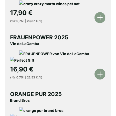
17,90
€
In
(für
0,75
l
|
23,87
€
/
l
)
den
Warenkorb
FRAUENPOWER 2025
Vin de LaGamba
16,90
€
In
(für
0,75
l
|
22,53
€
/
l
)
den
Warenkorb
ORANGE PUR 2025
Brand Bros