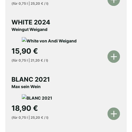
In
(für
0,75
l
|
25,20
€
/
l
)
den
Warenkorb
WHITE 2024
Weingut Weigand
15,90
€
In
(für
0,75
l
|
21,20
€
/
l
)
den
Warenkorb
BLANC 2021
Max sein Wein
18,90
€
In
(für
0,75
l
|
25,20
€
/
l
)
den
Warenkorb