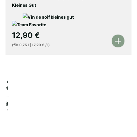
Kleines Gut
12,90
€
In
(für
0,75
l
|
17,20
€
/
l
)
den
Warenkorb
1
2
3
4
…
8
9
10
→