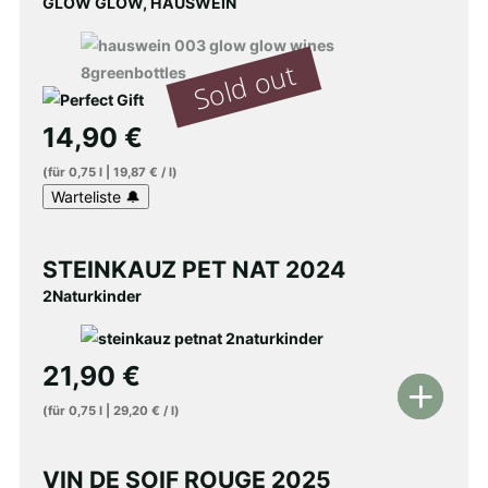
GLOW GLOW, HAUSWEIN
14,90
€
(für
0,75
l
|
19,87
€
/
l
)
STEINKAUZ PET NAT 2024
2Naturkinder
21,90
€
In
(für
0,75
l
|
29,20
€
/
l
)
den
Warenkorb
VIN DE SOIF ROUGE 2025