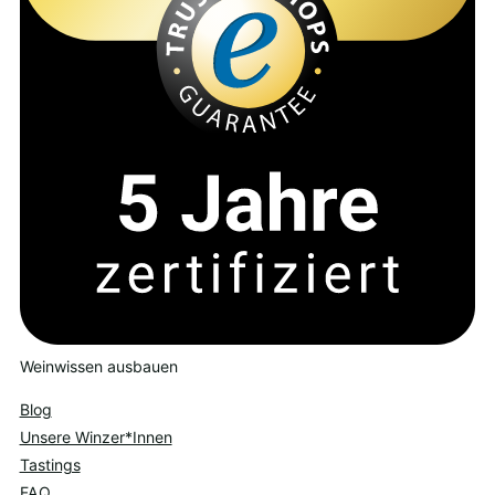
Weinwissen ausbauen
Blog
Unsere Winzer*Innen
Tastings
FAQ