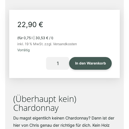
22,90
€
(für
0,75
l
|
30,53
€
/
l
)
inkl. 19 % MwSt.
zzgl. Versandkosten
Vorrätig
CHARDONNAY
In den Warenkorb
2023
Menge
(Überhaupt kein)
Chardonnay
Du magst eigentlich keinen Chardonnay? Dann ist der
hier von Chris genau der richtige für dich. Kein Holz