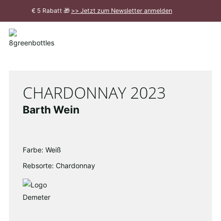
Zum
€ 5 Rabatt 🎁
>> Jetzt zum Newsletter anmelden
Hauptinhalt
Meldung
schließen
CHARDONNAY 2023
Barth Wein
Farbe: Weiß
Rebsorte: Chardonnay
Demeter