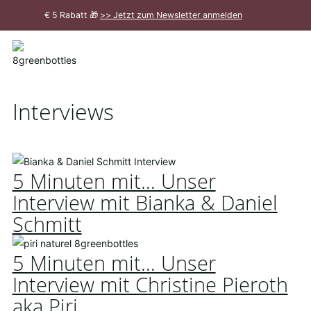
Zum
€ 5 Rabatt 🎁
>> Jetzt zum Newsletter anmelden
Hauptinhalt
Meldung
schließen
Interviews
5 Minuten mit… Unser
Interview mit Bianka & Daniel
Schmitt
5 Minuten mit… Unser
Interview mit Christine Pieroth
aka Piri