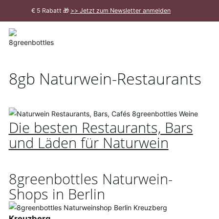
Zum
€ 5 Rabatt 🎁
>> Jetzt zum Newsletter anmelden
Hauptinhalt
Meldung
schließen
8gb Naturwein-Restaurants
Die besten Restaurants, Bars
und Läden für Naturwein
8greenbottles Naturwein-
Shops in Berlin
Kreuzberg