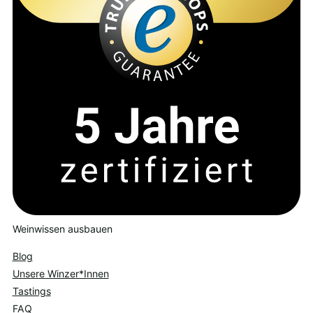
Weinwissen ausbauen
Blog
Unsere Winzer*Innen
Tastings
FAQ