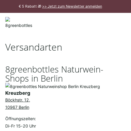
Zum
€ 5 Rabatt 🎁
>> Jetzt zum Newsletter anmelden
Hauptinhalt
Meldung
schließen
Versandarten
8greenbottles Naturwein-
Shops in Berlin
Kreuzberg
Böckhstr. 12,
10967 Berlin
Öffnungszeiten:
Di-Fr 15-20 Uhr