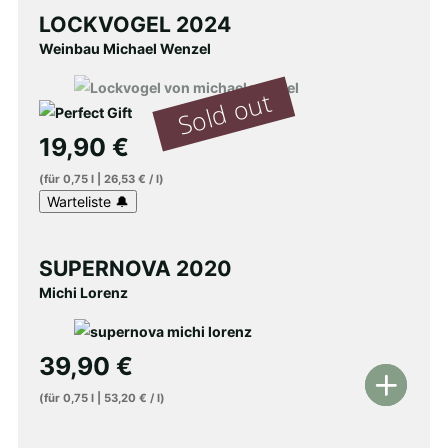
LOCKVOGEL 2024
Weinbau Michael Wenzel
19,90
€
(für
0,75
l
|
26,53
€
/
l
)
SUPERNOVA 2020
Michi Lorenz
39,90
€
In
(für
0,75
l
|
53,20
€
/
l
)
den
Warenkorb