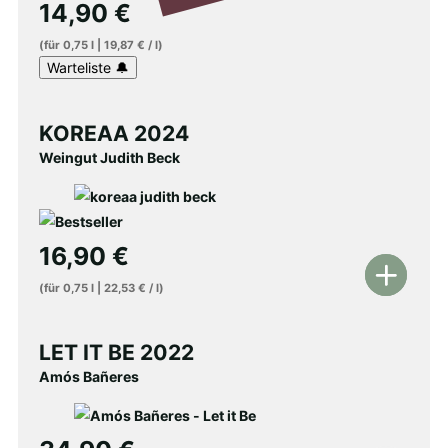
14,90
€
(für
0,75
l
|
19,87
€
/
l
)
KOREAA 2024
Weingut Judith Beck
16,90
€
In
(für
0,75
l
|
22,53
€
/
l
)
den
Warenkorb
LET IT BE 2022
Amós Bañeres