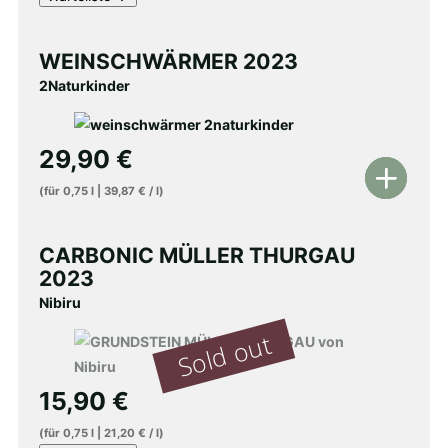
WEINSCHWÄRMER 2023
2Naturkinder
29,90
€
In
(für
0,75
l
|
39,87
€
/
l
)
den
Warenkorb
CARBONIC MÜLLER THURGAU
2023
Nibiru
15,90
€
(für
0,75
l
|
21,20
€
/
l
)