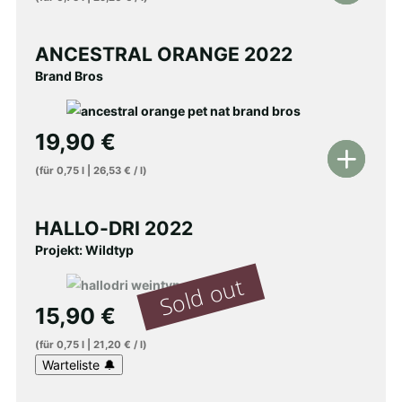
den
Warenkorb
ANCESTRAL ORANGE 2022
Brand Bros
19,90
€
In
(für
0,75
l
|
26,53
€
/
l
)
den
Warenkorb
HALLO-DRI 2022
Projekt: Wildtyp
15,90
€
(für
0,75
l
|
21,20
€
/
l
)