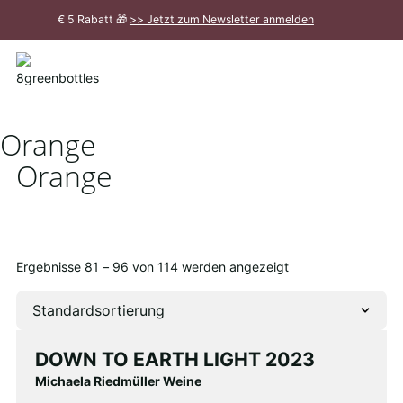
Zum
€ 5 Rabatt 🎁
>> Jetzt zum Newsletter anmelden
Hauptinhalt
Meldung
schließen
Orange
Orange
Ergebnisse 81 – 96 von 114 werden angezeigt
DOWN TO EARTH LIGHT 2023
Michaela Riedmüller Weine