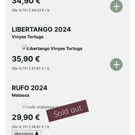
34,90
€
In
(für
0,75
l
|
46,53
€
/
l
)
den
Warenkorb
LIBERTANGO 2024
Vinyes Tortuga
35,90
€
In
(für
0,75
l
|
47,87
€
/
l
)
den
Warenkorb
RUFO 2024
Matassa
29,90
€
(für
0,75
l
|
39,87
€
/
l
)