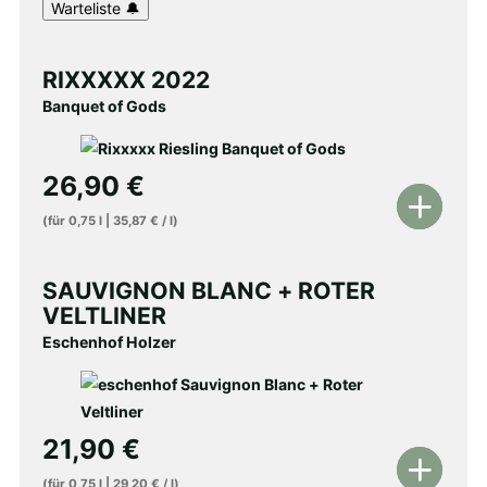
RIXXXXX 2022
Banquet of Gods
26,90
€
In
(für
0,75
l
|
35,87
€
/
l
)
den
Warenkorb
SAUVIGNON BLANC + ROTER
VELTLINER
Eschenhof Holzer
21,90
€
In
(für
0,75
l
|
29,20
€
/
l
)