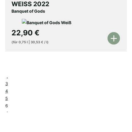
WEISS 2022
Banquet of Gods
22,90
€
In
(für
0,75
l
|
30,53
€
/
l
)
den
Warenkorb
←
1
2
3
4
5
6
7
8
→