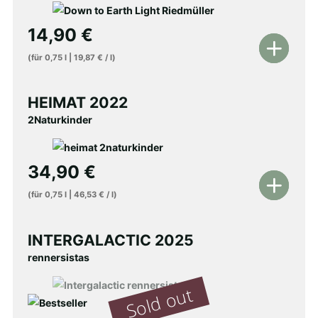
14,90
€
In
(für
0,75
l
|
19,87
€
/
l
)
den
Warenkorb
HEIMAT 2022
2Naturkinder
34,90
€
In
(für
0,75
l
|
46,53
€
/
l
)
den
Warenkorb
INTERGALACTIC 2025
rennersistas