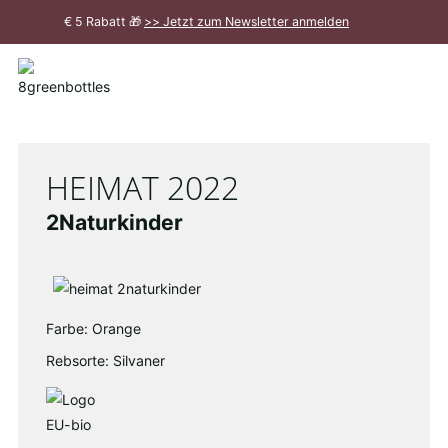
Zum
€ 5 Rabatt 🎁
>> Jetzt zum Newsletter anmelden
Hauptinhalt
Meldung
schließen
HEIMAT 2022
2Naturkinder
Farbe: Orange
Rebsorte: Silvaner