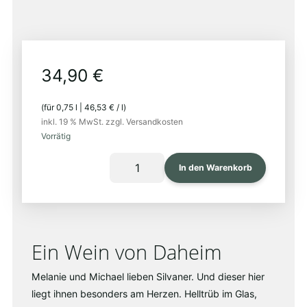
EU-
bio
34,90
€
(für
0,75
l
|
46,53
€
/
l
)
inkl. 19 % MwSt.
zzgl. Versandkosten
Vorrätig
HEIMAT
In den Warenkorb
2022
Menge
Ein Wein von Daheim
Melanie und Michael lieben Silvaner. Und dieser hier
liegt ihnen besonders am Herzen. Helltrüb im Glas,