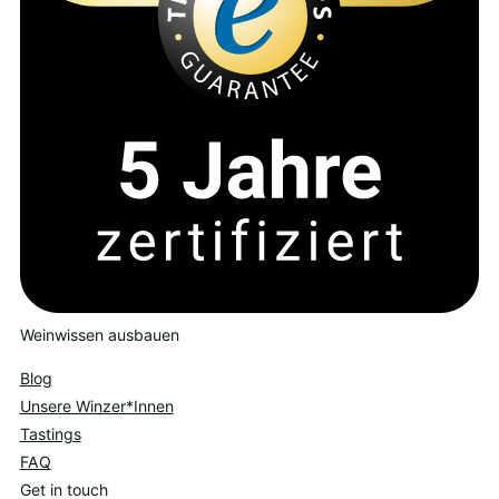
Weinwissen ausbauen
Blog
Unsere Winzer*Innen
Tastings
FAQ
Get in touch