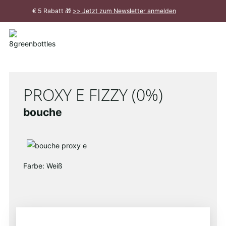
Zum
€ 5 Rabatt 🎁
>> Jetzt zum Newsletter anmelden
Hauptinhalt
Meldung
schließen
PROXY E FIZZY (0%)
bouche
Farbe: Weiß