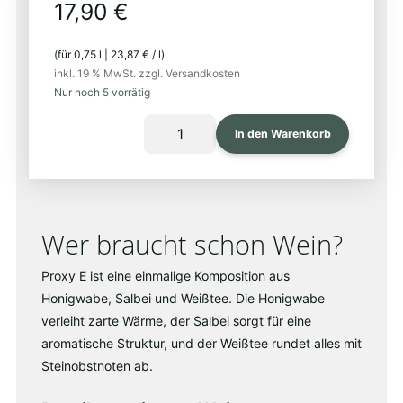
17,90
€
(für
0,75
l
|
23,87
€
/
l
)
inkl. 19 % MwSt.
zzgl. Versandkosten
Nur noch 5 vorrätig
PROXY
In den Warenkorb
E
FIZZY
(0%)
Menge
Wer braucht schon Wein?
Proxy E ist eine einmalige Komposition aus
Honigwabe, Salbei und Weißtee. Die Honigwabe
verleiht zarte Wärme, der Salbei sorgt für eine
aromatische Struktur, und der Weißtee rundet alles mit
Steinobstnoten ab.