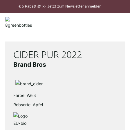
Zum
€ 5 Rabatt 🎁
>> Jetzt zum Newsletter anmelden
Hauptinhalt
Meldung
schließen
CIDER PUR 2022
Brand Bros
Farbe: Weiß
Rebsorte: Apfel