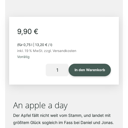
EU-
bio
9,90
€
(für
0,75
l
|
13,20
€
/
l
)
inkl. 19 % MwSt.
zzgl. Versandkosten
Vorrätig
CIDER
In den Warenkorb
PUR
2022
Menge
An apple a day
Der Apfel fällt nicht weit vom Stamm, und landet mit
größtem Glück sogleich im Fass bei Daniel und Jonas.