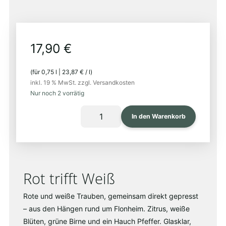
17,90
€
(für
0,75
l
|
23,87
€
/
l
)
inkl. 19 % MwSt.
zzgl. Versandkosten
Nur noch 2 vorrätig
COTE
In den Warenkorb
DE
FLON
2023
Menge
Rot trifft Weiß
Rote und weiße Trauben, gemeinsam direkt gepresst
– aus den Hängen rund um Flonheim. Zitrus, weiße
Blüten, grüne Birne und ein Hauch Pfeffer. Glasklar,