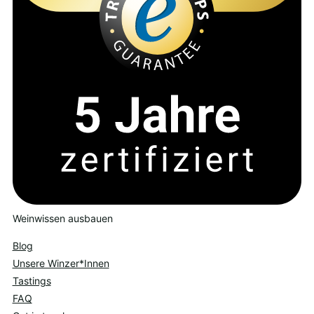
Weinwissen ausbauen
Blog
Unsere Winzer*Innen
Tastings
FAQ