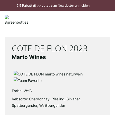
Zum
€ 5 Rabatt 🎁
>> Jetzt zum Newsletter anmelden
Hauptinhalt
Meldung
schließen
COTE DE FLON 2023
Marto Wines
Farbe: Weiß
Rebsorte: Chardonnay, Riesling, Silvaner,
Spätburgunder, Weißburgunder