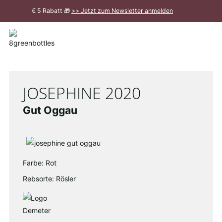
Zum
€ 5 Rabatt 🎁
>> Jetzt zum Newsletter anmelden
Hauptinhalt
Meldung
schließen
JOSEPHINE 2020
Gut Oggau
Farbe: Rot
Rebsorte: Rösler