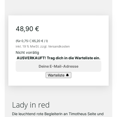
Demeter
48,90
€
(für
0,75
l
|
65,20
€
/
l
)
inkl. 19 % MwSt.
zzgl. Versandkosten
Nicht vorrätig
AUSVERKAUFT! Trag dich in die Warteliste ein.
Lady in red
Die leuchtend rote Begleiterin an Timotheus Seite und