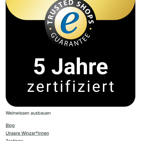
Weinwissen ausbauen
Blog
Unsere Winzer*Innen
Tastings