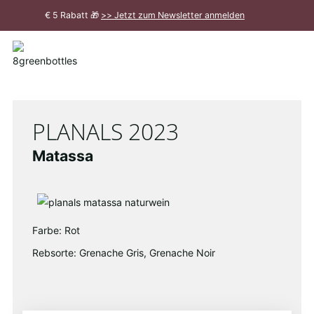
Zum
€ 5 Rabatt 🎁
>> Jetzt zum Newsletter anmelden
Hauptinhalt
Meldung
schließen
PLANALS 2023
Matassa
Farbe: Rot
Rebsorte: Grenache Gris, Grenache Noir