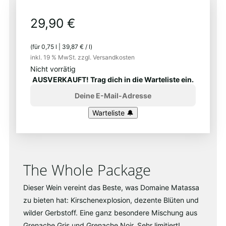
29,90
€
(für
0,75
l
|
39,87
€
/
l
)
inkl. 19 % MwSt.
zzgl. Versandkosten
Nicht vorrätig
AUSVERKAUFT! Trag dich in die Warteliste ein.
The Whole Package
Dieser Wein vereint das Beste, was Domaine Matassa
zu bieten hat: Kirschenexplosion, dezente Blüten und
wilder Gerbstoff. Eine ganz besondere Mischung aus
Grenache Gris und Grenache Noir. Sehr limitiert!