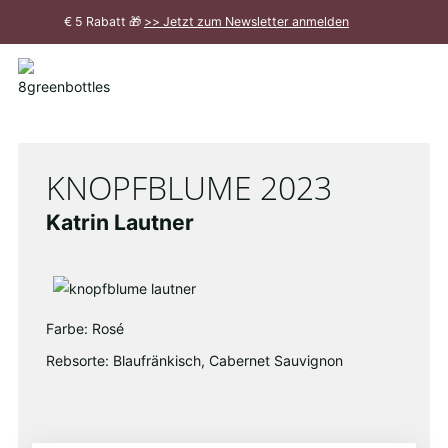
Zum
€ 5 Rabatt 🎁
>> Jetzt zum Newsletter anmelden
Hauptinhalt
Meldung
schließen
KNOPFBLUME 2023
Katrin Lautner
Farbe: Rosé
Rebsorte: Blaufränkisch, Cabernet Sauvignon