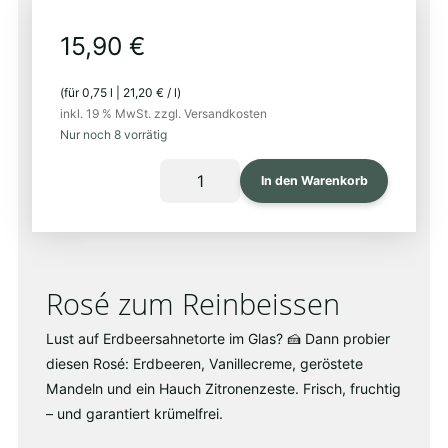
15,90
€
(für
0,75
l
|
21,20
€
/
l
)
inkl. 19 % MwSt.
zzgl. Versandkosten
Nur noch 8 vorrätig
KNOPFBLUME
In den Warenkorb
2023
Menge
Rosé zum Reinbeissen
Lust auf Erdbeersahnetorte im Glas? 🍰 Dann probier
diesen Rosé: Erdbeeren, Vanillecreme, geröstete
Mandeln und ein Hauch Zitronenzeste. Frisch, fruchtig
– und garantiert krümelfrei.