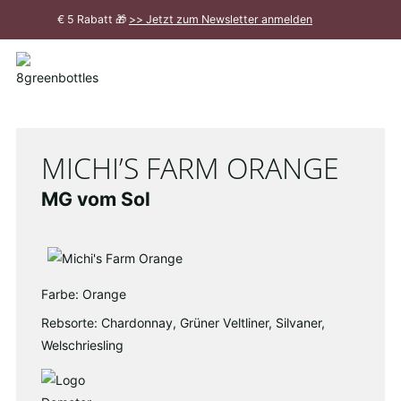
Zum
€ 5 Rabatt 🎁
>> Jetzt zum Newsletter anmelden
Hauptinhalt
Meldung
schließen
MICHI’S FARM ORANGE
MG vom Sol
Farbe: Orange
Rebsorte: Chardonnay, Grüner Veltliner, Silvaner,
Welschriesling