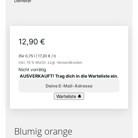
Demeter
12,90
€
(für
0,75
l
|
17,20
€
/
l
)
inkl. 19 % MwSt.
zzgl. Versandkosten
Nicht vorrätig
AUSVERKAUFT! Trag dich in die Warteliste ein.
Blumig orange