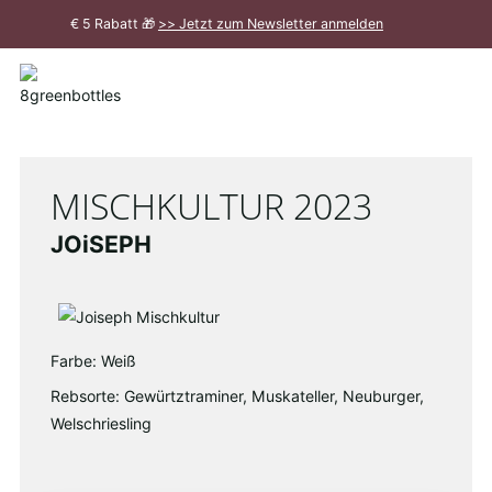
Zum
€ 5 Rabatt 🎁
>> Jetzt zum Newsletter anmelden
Hauptinhalt
Meldung
schließen
MISCHKULTUR 2023
JOiSEPH
Farbe: Weiß
Rebsorte: Gewürtztraminer, Muskateller, Neuburger,
Welschriesling