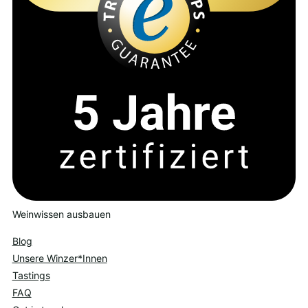
Weinwissen ausbauen
Blog
Unsere Winzer*Innen
Tastings
FAQ