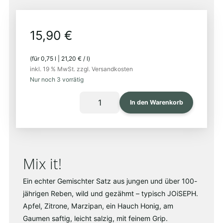
15,90
€
(für
0,75
l
|
21,20
€
/
l
)
inkl. 19 % MwSt.
zzgl. Versandkosten
Nur noch 3 vorrätig
MISCHKULTUR
In den Warenkorb
2023
Menge
Mix it!
Ein echter Gemischter Satz aus jungen und über 100-
jährigen Reben, wild und gezähmt – typisch JOiSEPH.
Apfel, Zitrone, Marzipan, ein Hauch Honig, am
Gaumen saftig, leicht salzig, mit feinem Grip.