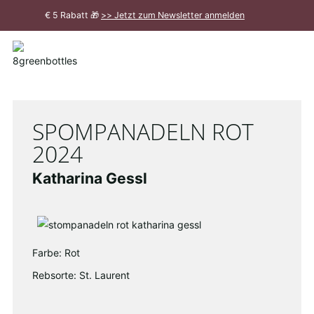
Zum
€ 5 Rabatt 🎁
>> Jetzt zum Newsletter anmelden
Hauptinhalt
Meldung
schließen
SPOMPANADELN ROT
2024
Katharina Gessl
Farbe: Rot
Rebsorte: St. Laurent