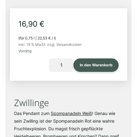
16,90
€
(für
0,75
l
|
22,53
€
/
l
)
inkl. 19 % MwSt.
zzgl. Versandkosten
Vorrätig
SPOMPANADELN
In den Warenkorb
ROT
2024
Menge
Zwillinge
Das Pendant zum
Spompanadeln Weiß
! Genau wie
sein Zwilling ist der Spompanadeln Rot eine wahre
Fruchtexplosion. Du magst frisch gepflückte
Heidelbeeren, Brombeeren und Kirschen? Dann greif