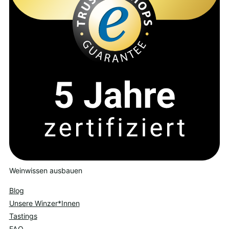
Weinwissen ausbauen
Blog
Unsere Winzer*Innen
Tastings
FAQ