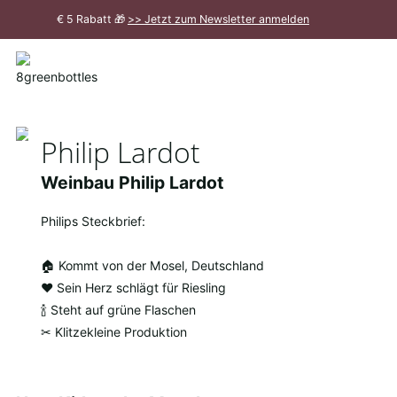
Zum
€ 5 Rabatt 🎁
>> Jetzt zum Newsletter anmelden
Hauptinhalt
Meldung
schließen
Philip Lardot
Weinbau Philip Lardot
Philips Steckbrief:
🏠 Kommt von der Mosel, Deutschland
❤ Sein Herz schlägt für Riesling
🍾 Steht auf grüne Flaschen
✂ Klitzekleine Produktion