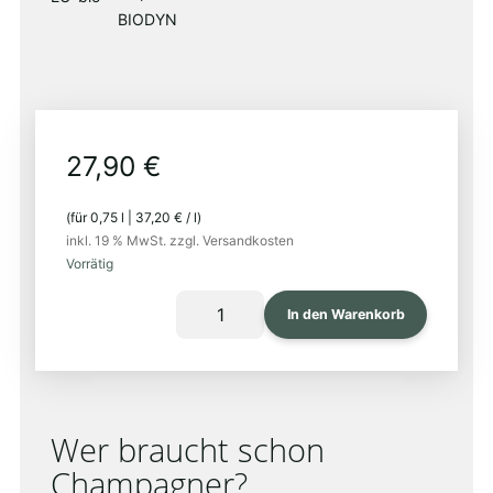
EU-
respekt-
bio
BIODYN
27,90
€
(für
0,75
l
|
37,20
€
/
l
)
inkl. 19 % MwSt.
zzgl. Versandkosten
Vorrätig
BLANC
In den Warenkorb
DE
BLANCS
Menge
Wer braucht schon
Champagner?