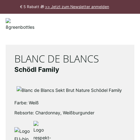
Zum
€ 5 Rabatt 🎁
>> Jetzt zum Newsletter anmelden
Hauptinhalt
Meldung
schließen
BLANC DE BLANCS
Schödl Family
Farbe: Weiß
Rebsorte: Chardonnay, Weißburgunder