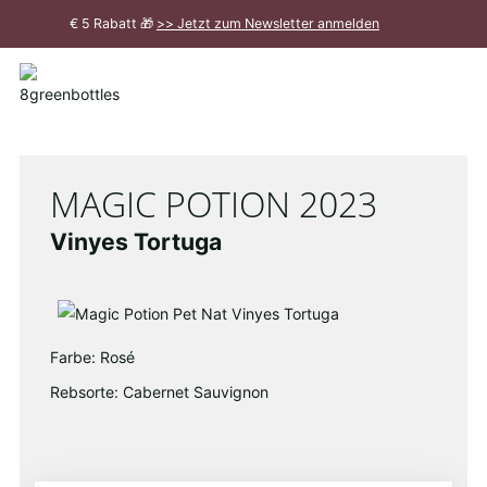
Zum
€ 5 Rabatt 🎁
>> Jetzt zum Newsletter anmelden
Hauptinhalt
Meldung
schließen
MAGIC POTION 2023
Vinyes Tortuga
Farbe: Rosé
Rebsorte: Cabernet Sauvignon