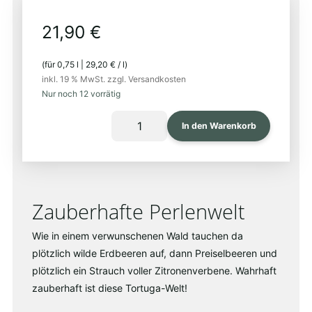
21,90
€
(für
0,75
l
|
29,20
€
/
l
)
inkl. 19 % MwSt.
zzgl. Versandkosten
Nur noch 12 vorrätig
MAGIC
In den Warenkorb
POTION
2023
Menge
Zauberhafte Perlenwelt
Wie in einem verwunschenen Wald tauchen da
plötzlich wilde Erdbeeren auf, dann Preiselbeeren und
plötzlich ein Strauch voller Zitronenverbene. Wahrhaft
zauberhaft ist diese Tortuga-Welt!