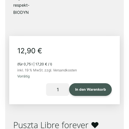
respekt-
BIODYN
12,90
€
(für
0,75
l
|
17,20
€
/
l
)
inkl. 19 % MwSt.
zzgl. Versandkosten
Vorrätig
PUSZTA
In den Warenkorb
LIBRE
2025
Menge
Puszta Libre forever ❤