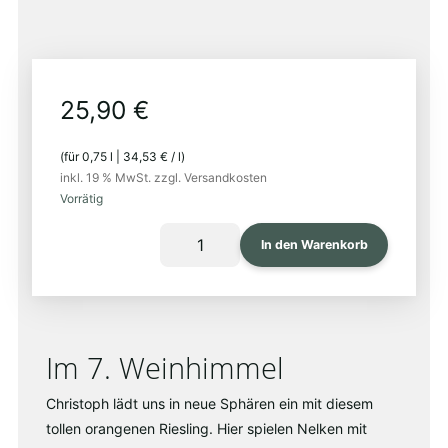
EU-
bio
25,90
€
(für
0,75
l
|
34,53
€
/
l
)
inkl. 19 % MwSt.
zzgl. Versandkosten
Vorrätig
RISE
In den Warenkorb
2020
Menge
Im 7. Weinhimmel
Christoph lädt uns in neue Sphären ein mit diesem
tollen orangenen Riesling. Hier spielen Nelken mit