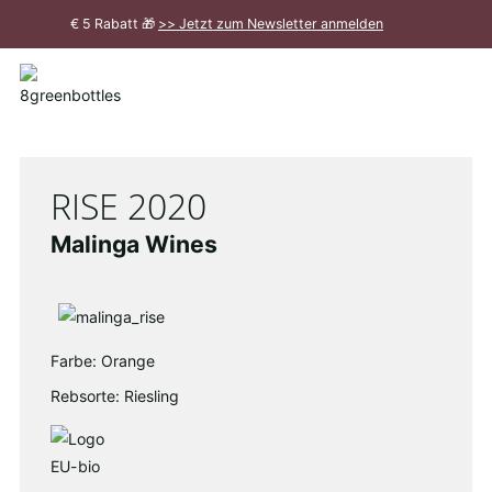
Zum
€ 5 Rabatt 🎁
>> Jetzt zum Newsletter anmelden
Hauptinhalt
Meldung
schließen
RISE 2020
Malinga Wines
Farbe: Orange
Rebsorte: Riesling