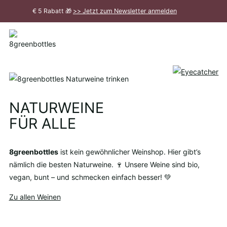
Zum
€ 5 Rabatt 🎁
>> Jetzt zum Newsletter anmelden
Hauptinhalt
Meldung
schließen
Wein-
Tastings
NATURWEINE
in
FÜR ALLE
Berlin
8greenbottles
ist kein gewöhnlicher Weinshop. Hier gibt’s
nämlich die besten Naturweine. 🍷 Unsere Weine sind bio,
vegan, bunt – und schmecken einfach besser! 💚
Zu allen Weinen